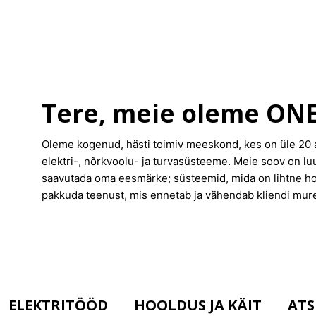
Tere, meie oleme ON
Oleme kogenud, hästi toimiv meeskond, kes on üle 20 
elektri-, nõrkvoolu- ja turvasüsteeme. Meie soov on lu
saavutada oma eesmärke; süsteemid, mida on lihtne hoo
pakkuda teenust, mis ennetab ja vähendab kliendi mure
ELEKTRITÖÖD
HOOLDUS JA KÄIT
ATS