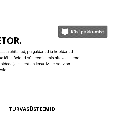
ETOR.
aasta ehitanud, paigaldanud ja hooldanud
ua läbimõeldud süsteemid, mis aitavad kliendil
ldada ja millest on kasu. Meie soov on
sid.
TURVASÜSTEEMID