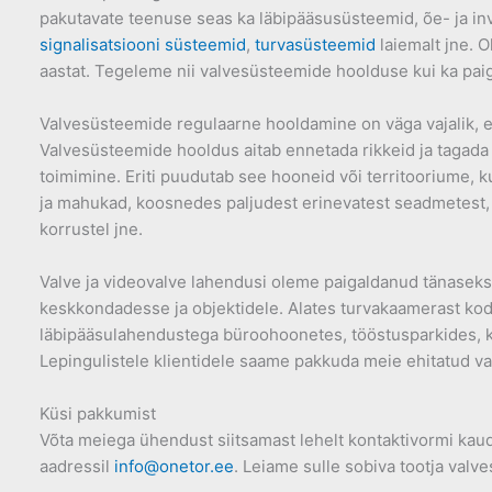
pakutavate teenuse seas ka läbipääsusüsteemid, õe- ja i
signalisatsiooni süsteemid
,
turvasüsteemid
laiemalt jne. 
aastat. Tegeleme nii valvesüsteemide hoolduse kui ka pai
Valvesüsteemide regulaarne hooldamine on väga vajalik, et 
Valvesüsteemide hooldus aitab ennetada rikkeid ja tagada
toimimine. Eriti puudutab see hooneid või territooriume, 
ja mahukad, koosnedes paljudest erinevatest seadmetest,
korrustel jne.
Valve ja videovalve lahendusi oleme paigaldanud tänaseks
keskkondadesse ja objektidele. Alates turvakaamerast kodu
läbipääsulahendustega büroohoonetes, tööstusparkides, ka
Lepingulistele klientidele saame pakkuda meie ehitatud val
Küsi pakkumist
Võta meiega ühendust siitsamast lehelt kontaktivormi kaud
aadressil
info@onetor.ee
. Leiame sulle sobiva tootja valv