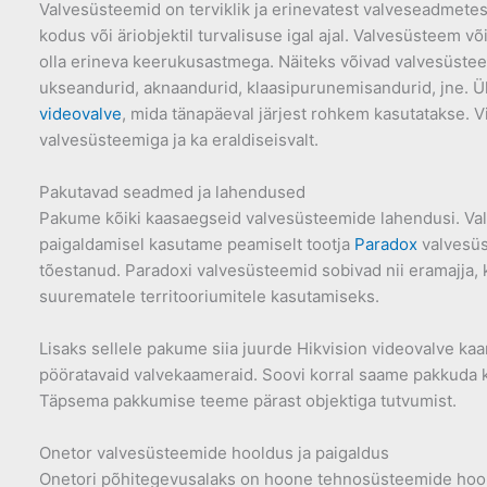
Valvesüsteemid on terviklik ja erinevatest valveseadmetes
kodus või äriobjektil turvalisuse igal ajal. Valvesüsteem 
olla erineva keerukusastmega. Näiteks võivad valvesüstee
ukseandurid, aknaandurid, klaasipurunemisandurid, jne. Ük
videovalve
, mida tänapäeval järjest rohkem kasutatakse. 
valvesüsteemiga ja ka eraldiseisvalt.
Pakutavad seadmed ja lahendused
Pakume kõiki kaasaegseid valvesüsteemide lahendusi. Val
paigaldamisel kasutame peamiselt tootja
Paradox
valvesüs
tõestanud. Paradoxi valvesüsteemid sobivad nii eramajja, 
suurematele territooriumitele kasutamiseks.
Lisaks sellele pakume siia juurde Hikvision videovalve kaa
pööratavaid valvekaameraid. Soovi korral saame pakkuda ka
Täpsema pakkumise teeme pärast objektiga tutvumist.
Onetor valvesüsteemide hooldus ja paigaldus
Onetori põhitegevusalaks on hoone tehnosüsteemide hool