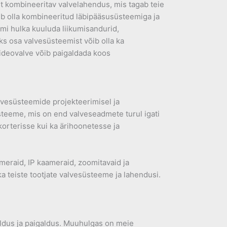
t kombineeritav valvelahendus, mis tagab teie
võib olla kombineeritud läbipääsusüsteemiga ja
mi hulka kuuluda liikumisandurid,
s osa valvesüsteemist võib olla ka
Videovalve võib paigaldada koos
vesüsteemide projekteerimisel ja
teeme, mis on end valveseadmete turul igati
korterisse kui ka ärihoonetesse ja
meraid, IP kaameraid, zoomitavaid ja
 teiste tootjate valvesüsteeme ja lahendusi.
dus ja paigaldus. Muuhulgas on meie