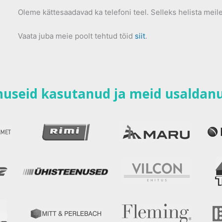
Oleme kättesaadavad ka telefoni teel. Selleks helista mei
Vaata juba meie poolt tehtud töid
siit
.
enuseid kasutanud ja meid usaldan