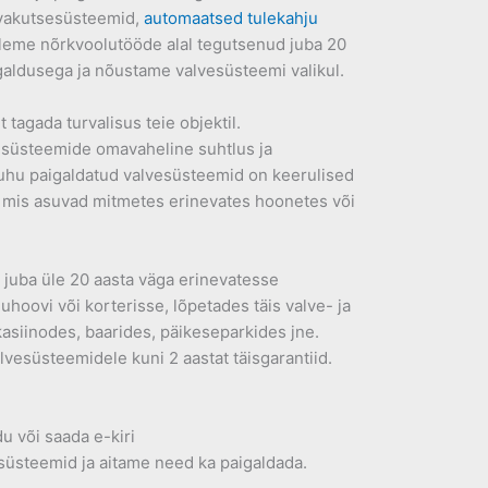
nvakutsesüsteemid,
automaatsed tulekahju
Oleme nõrkvoolutööde alal tegutsenud juba 20
galdusega ja nõustame valvesüsteemi valikul.
tagada turvalisus teie objektil.
 süsteemide omavaheline suhtlus ja
kuhu paigaldatud valvesüsteemid on keerulised
 mis asuvad mitmetes erinevates hoonetes või
 juba üle 20 aasta väga erinevatesse
hoovi või korterisse, lõpetades täis valve- ja
siinodes, baarides, päikeseparkides jne.
vesüsteemidele kuni 2 aastat täisgarantiid.
u või saada e-kiri
esüsteemid ja aitame need ka paigaldada.