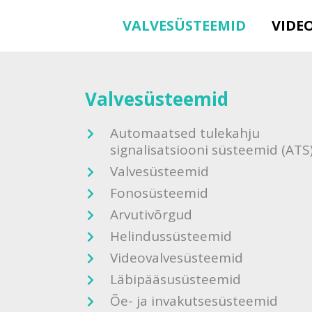
VALVESÜSTEEMID
VIDE
Valvesüsteemid
Automaatsed tulekahju
signalisatsiooni süsteemid (ATS
Valvesüsteemid
Fonosüsteemid
Arvutivõrgud
Helindussüsteemid
Videovalvesüsteemid
Läbipääsusüsteemid
Õe- ja invakutsesüsteemid